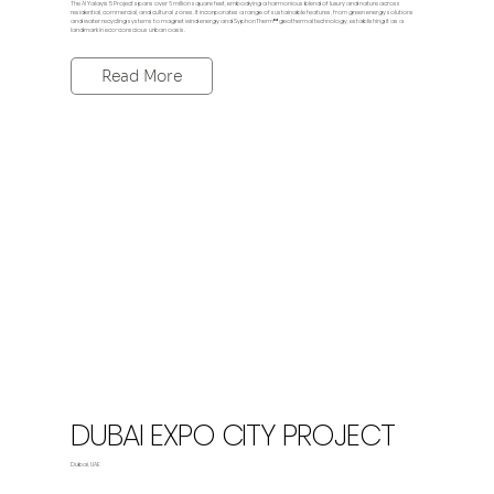
The Al Yalayis 5 Project spans over 6 million square feet, embodying a harmonious blend of luxury and nature across
residential, commercial, and cultural zones. It incorporates a range of sustainable features, from green energy solutions
and water recycling systems to magnet wind energy and SyphonTherm™ geothermal technology, establishing it as a
landmark in eco-conscious urban oasis.
Read More
DUBAI EXPO CITY PROJECT
Dubai, UAE