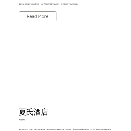
建筑的设计呼应了这些动态形式，创造了与周围景观互动的商业、住宅和社区空间的和谐融合。
Read More
夏氏酒店
美国纽约
夏氏酒店是一个以设计为主导的开发项目，将现代科技与优雅融为一体，尽显奢华。该项目包括高端会议空间、水疗中心和知名厨师烹制的精致