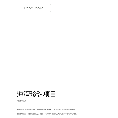
Read More
海湾珍珠项目
阿联酋阿布扎比
海湾明珠项目是沙漠中的一项富有远见的开发项目，包括人工岛屿、水下娱乐中心和未来主义竞技场。
该项目将先进技术与可持续性相融合，创造了一个城市绿洲，重新定义了该地区的奢华生活和环境管理。