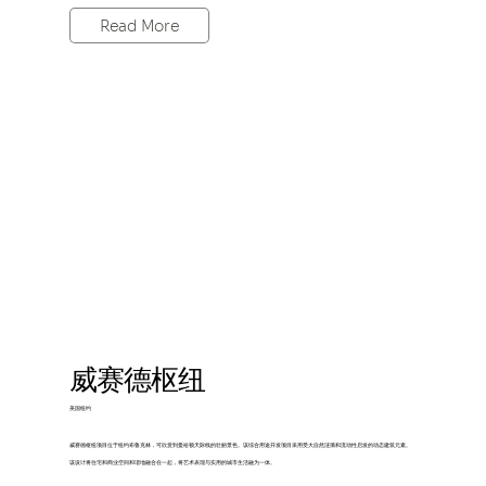
Read More
威赛德枢纽
美国纽约
威赛德枢纽项目位于纽约布鲁克林，可欣赏到曼哈顿天际线的壮丽景色。该综合用途开发项目采用受大自然涟漪和流动性启发的动态建筑元素。
该设计将住宅和商业空间和谐地融合在一起，将艺术表现与实用的城市生活融为一体。