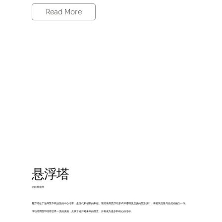
Read More
悬浮塔
阿联酋迪拜
悬浮塔位于迪拜繁华商业区的中心地带，是现代和创新的象征。该塔采用受浮动形式和透明度启发的前沿设计，将建筑优雅与自然光融为一体。
浮动塔周围环绕着世界一流的设施，反映了迪拜对未来的愿景，并将成为进步和雄心的地标。