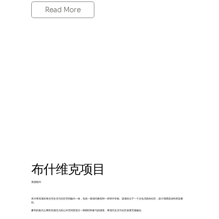
Read More
布什维克项目
美国纽约
布什维克项目将住宅生活与社区空间融为一体，包括一座现代教堂和一所特许学校。该项目位于一个文化活跃的社区，设计强调流动性和连通
性。
豪华的复式公寓和充满活力的公共空间营造出一种团结和参与的感觉，将现代生活与社区发展无缝融合。