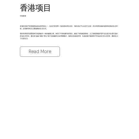
香港项目
中国香港
本项目坐落于香港最原始的自然环境之一，旨在打造世界一流的退休养生社区。项目选址于山水交汇之处，充分利用壮丽的地形和优美的生态环
境，呈现奢华而又注重健康的生活方式。
项目采用漂浮别墅群和与地形融为一体的健康公寓，体现了可持续奢华的理念，融合了绿色能源系统、人工智能智能护理平台以及为长者打造的
舒适生活空间。通过其“金融+保险+养生+医疗”的战略性生命周期模式，项目以全面的护理、先进的医疗服务和个性化的生活方式支持，重新定义
了长者生活。
Read More