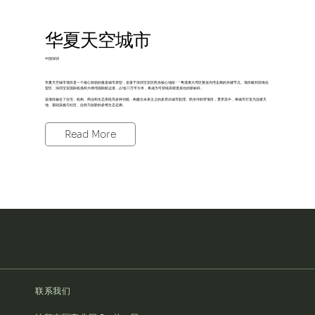
华夏天空城市
中国深圳
华夏天空城市项目是一个雄心勃勃的垂直城市原型，坐落于深圳宝安区西乡核心地段——粤港澳大湾区黄金内湾走廊的关键节点。项目毗邻前海自
贸区、深圳宝安国际机场和大禅湾国际航运港，占地20万平方米，将成为可持续高密度居住的新标杆。
该项目融合了住宅、机构、商业和生态系统等多种功能，构建出未来主义的多层次城市肌理。西乡河斜穿项目，贯穿其中，将城市打造为连接天
地、基础设施与社区、自然与创新的多维生态走廊。
Read More
联系我们