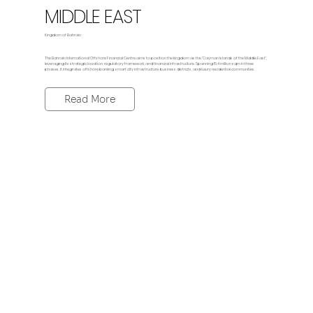
MIDDLE EAST
Kingdom of Bahrain
The Bahrain International Offshore Financial Centre aims to position the kingdom as the “Cayman Islands of the Middle East”,
leveraging its strategic location, regulatory framework, and financial infrastructure. Spanning 15.4 million sqm in three
phases, it integrates offshore banking, smart city infrastructure, business districts, and luxury residential communities.
Read More