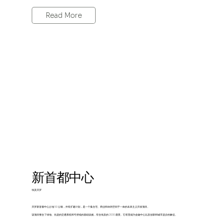
Read More
新首都中心
埃及开罗
开罗新首都中心占地 50 公顷，并有扩建计划，是一个集住宅、商业和休闲空间于一体的未来主义开发项目。
该项目整合了绿地、先进的交通系统和可持续的基础设施，符合埃及的 2030 愿景。它有望成为金融中心以及创新和城市进步的象征。