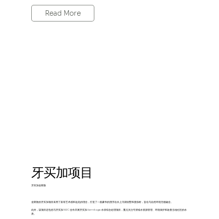
Read More
牙买加项目
牙买加金斯敦
金斯敦的牙买加项目采用了富有艺术感和远见的理念，打造了一座豪华的漂浮在水上泻湖别墅和度假村，旨在与自然环境无缝融合。
此外，该项目还包括与牙买加 NWC 合作开展牙买加 Hermitage 水坝综合处理项目，重点关注可持续水资源管理、环境保护和改善当地社区的水
质。