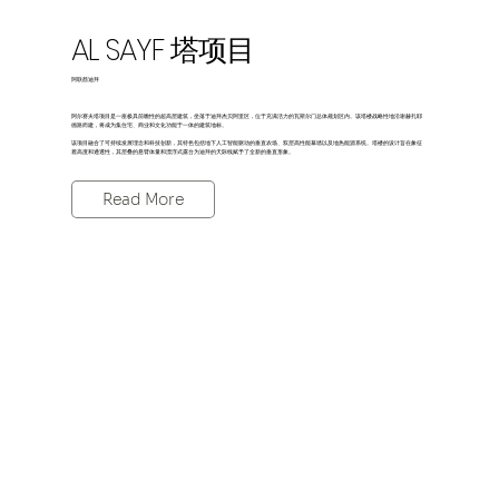
AL SAYF 塔项目
阿联酋迪拜
阿尔赛夫塔项目是一座极具前瞻性的超高层建筑，坐落于迪拜杰贝阿里区，位于充满活力的瓦斯尔门总体规划区内。该塔楼战略性地沿谢赫扎耶
德路而建，将成为集住宅、商业和文化功能于一体的建筑地标。
该项目融合了可持续发展理念和科技创新，其特色包括地下人工智能驱动的垂直农场、双层高性能幕墙以及地热能源系统。塔楼的设计旨在象征
着高度和通透性，其层叠的悬臂体量和漂浮式露台为迪拜的天际线赋予了全新的垂直形象。
Read More