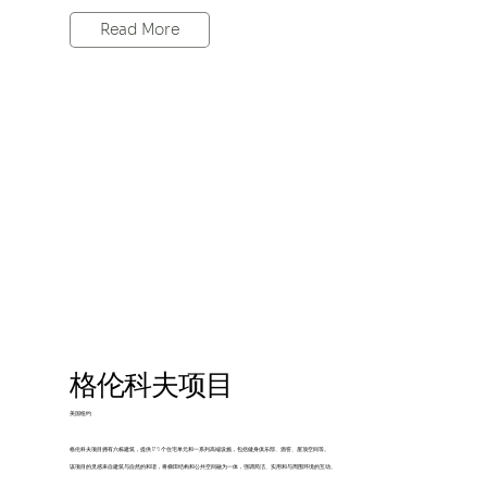
Read More
格伦科夫项目
美国纽约
格伦科夫项目拥有六栋建筑，提供 176 个住宅单元和一系列高端设施，包括健身俱乐部、酒窖、屋顶空间等。
该项目的灵感来自建筑与自然的和谐，将梯田结构和公共空间融为一体，强调简洁、实用和与周围环境的互动。