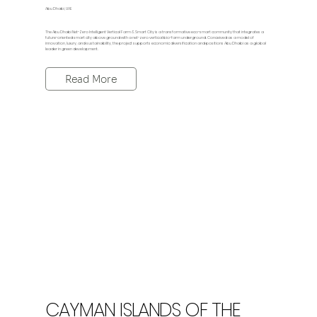
Abu Dhabi, UAE
The Abu Dhabi Net-Zero Intelligent Vertical Farm & Smart City is a transformative eco-smart community that integrates a
future-oriented smart city above ground with a net-zero vertical bio-farm underground. Conceived as a model of
innovation, luxury, and sustainability, the project supports economic diversification and positions Abu Dhabi as a global
leader in green development.
Read More
CAYMAN ISLANDS OF THE