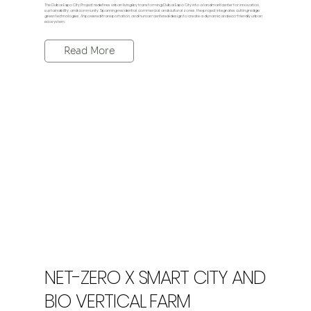
The Dubai Expo City Project redefines urban living by transforming Dubai Expo City into a landmark center for innovation,
sustainability, and community. Spanning residential, commercial, and cultural zones, the project integrates cutting-edge
green technologies, Al-powered transportation, and human-centered design to create a dynamic and eco-friendly urban
ecosystem.
Read More
NET-ZERO X SMART CITY AND
BIO VERTICAL FARM