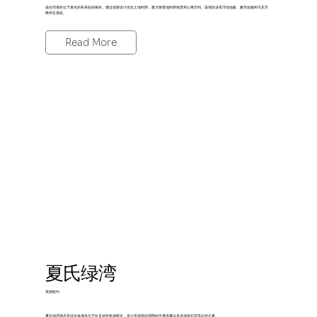
该住宅项目位于著名的朱美拉棕榈岛，通过创新设计优化土地利用，最大限度地利用海景和公寓空间。该项目设有浮动地板、豪华设施和汽车升
降停车系统。
Read More
夏氏绿湾
美国纽约
夏氏绿湾酒店及综合体项目位于拉瓜迪亚机场附近，设计灵感源自周围的交通流量以及波浪和石层等自然元素。