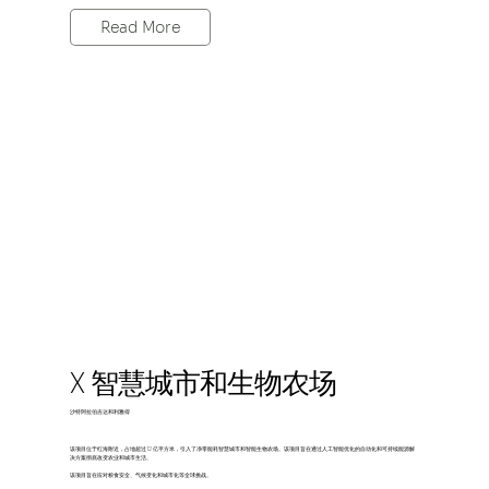
Read More
X 智慧城市和生物农场
沙特阿拉伯吉达和利雅得
该项目位于红海附近，占地超过 12 亿平方米，引入了净零能耗智慧城市和智能生物农场。该项目旨在通过人工智能优化的自动化和可持续能源解
决方案彻底改变农业和城市生活。
该项目旨在应对粮食安全、气候变化和城市化等全球挑战。