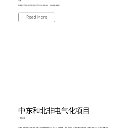
美食。
该建筑的节能外观和智能技术为客人提供未来感十足的高科技体验。
Read More
中东和北非电气化项目
中东和北非
该项目旨在建设一个覆盖中东和北非地区的综合电动汽车 (EV) 充电网络，从埃及开始，一直延伸到海湾地区。该项目包括 1,000 个充电器和本地