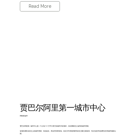
Read More
贾巴尔阿里第一城市中心
阿联酋迪拜
贾巴尔阿里第一城市中心是一个占地 520 万平方英尺的城市开发项目，旨在重新定义迪拜的城市景观。
该项目拥有未来主义的城市景观、综合娱乐、商业空间和绿地，旨在为可持续和奢华的生活树立新标准。亮点包括浮动别墅社区和城市森林公
园。