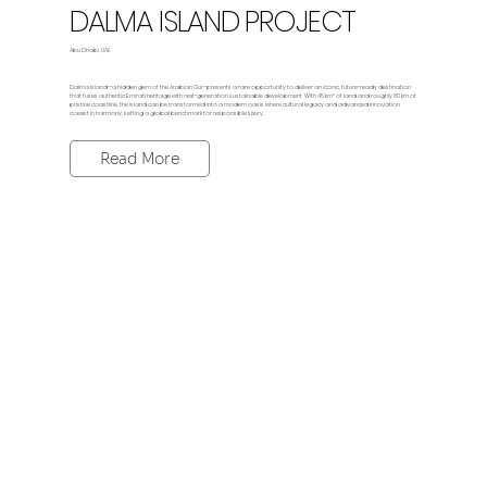
DALMA ISLAND PROJECT
Abu Dhabi, UAE
Dalma Island—a hidden gem of the Arabian Gul—presents a rare opportunity to deliver an iconic, future-ready destination
that fuses authentic Emirati heritage with next-generation sustainable development. With 45 km² of land and roughly 80 km of
pristine coastline, the island can be transformed into a modern oasis where cultural legacy and advanced innovation
coexist in harmony, setting a global benchmark for responsible luxury.
Read More