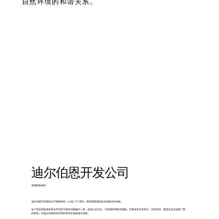
自然环境的和谐关系。
迪尔伯恩开发公司
美国密歇根州
迪尔伯恩开发项目位于密歇根州，占地 23.15 英亩，将前凯悦酒店改造成标志性地标。
这个混合用途项目将住宅空间与绿色功能融为一体，包括公共卫生、可持续性和防洪措施。它将设有住宅单元、活动空间、屋顶无边泳池和广阔
的绿地，为迪尔伯恩的经济增长和社区福祉做出贡献。