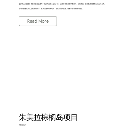
穆沙伊夫花园项目将豪华住宅选择与一流的商业中心融为一体。该项目设有高档零售空间、精致餐饮、豪华悬浮别墅和生活方式公寓。
该项目的建筑亮点包括浮动设计、屋顶泳池和玻璃电梯，创造了现代生活、优雅和便利的独特融合。
Read More
朱美拉棕榈岛项目
阿联酋迪拜