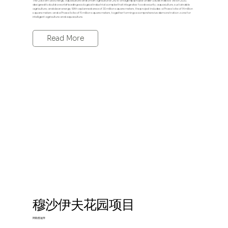
The Qalzam Sea Energy, Aquaculture and Smart Agricultural City is a flagship project under Saudi Arabia’s Vision 2030,
designed to build a world-leading ecological industrial complex that integrates food security, aquaculture, sustainable
agriculture, and clean energy. With a planned area of 30 million square meters, the project includes a Phase I site of 14 million
square meters and a Phase II site of 16 million square meters, together forming a comprehensive demonstration zone for
intelligent agriculture and aquaculture.
Read More
穆沙伊夫花园项目
阿联酋迪拜