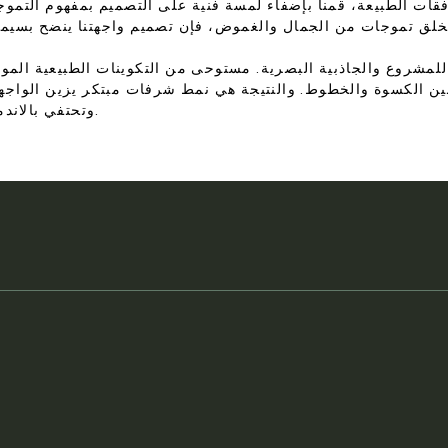
قات الطبيعة، قمنا بإضفاء لمسة فنية على التصميم بمفهوم التموج
 للمشروع والجاذبية البصرية. مستوحى من التكوينات الطبيعية الموج
بين الكسوة والخطوط. والنتيجة هي نمط شرفات مبتكر يزين الواجه
وتحتفي بالاندماج السلس بين الرؤية الفنية والدقة المعمارية.