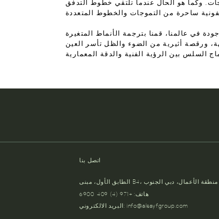
ات. وكما هو الحال عندما تلتقي خطوط التدفق
ودة في عالمنا، قمنا بترجمة الأنماط المتغيرة
ة، ورقصة أثيرية من الضوء والظل تأسر العين
اتصل بنا
الطابق الأول، مبنى B4، منطقة الأعمال، دبي الجنوب
هاتف: +971 (4) 409-6900
info@alsayfgroup.com
البريد الالكتروني: