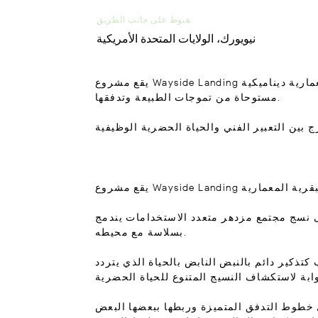
هبوط على جانب الطريق
نيويورك، الولايات المتحدة الأمريكية
يقع مشروع Wayside Landing في بروكلين، نيويورك، ويوفر إطلالات خلابة على أفق مانهاتن. يتميز المشروع متعدد الاستخدامات بعناصر معمارية ديناميكية
مستوحاة من تموجات الطبيعة وتدفقها.
إلى نسج مجتمع مزدهر متعدد الاستخدامات يندمج
بسلاسة مع محيطه.
تذكير دائم بالنبض النابض بالحياة الذي يتردد
 خطوط التدفق المتميزة وربطها ببعضها البعض