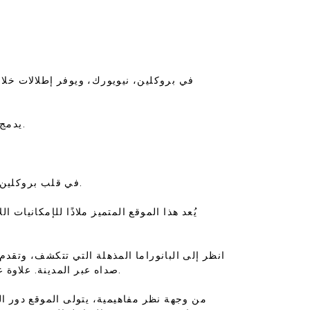
يدمج هذا التصميم بشكل متناغم بين المساحات السكنية والتجارية، ويمزج بين التعبير الفني والحياة الحضرية الوظيفية.
يقع مشروع Wayside Landing في قلب بروكلين النابض بالحياة في نيويورك، ويبرز كشهادة على الإبداع الفني والعبقرية المعمارية.
يُعد هذا الموقع المتميز ملاذًا للإمكانيا
انظر إلى البانوراما المذهلة التي تتكشف، وتقدم 
صداه عبر المدينة. علاوة على ذلك، يتميز موقع المشروع باتصالات نقل استثنائية، مما يوفر بوابة لاستكشاف النسيج المتنوع للحياة الحضرية.
من وجهة نظر مفاهيمية، يتولى الموقع دور ا