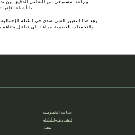
ببراعة. مستوحى من التفاعل الدقيق بين تدف
بالأشياء، فإنها تخلق تموجات من الجمال والغموض، فإن تصميم واجهتنا ينضح بسيمفونية ساحرة من التموجات والخطوط المتعددة.
يجد هذا التعبير الفني صدى في الكتلة الإجمالية
والتجمعات العضوية ببراعة إلى تفاعل متناغم 
سياسة الخصوصية
الشروط والأحكام
تنصل