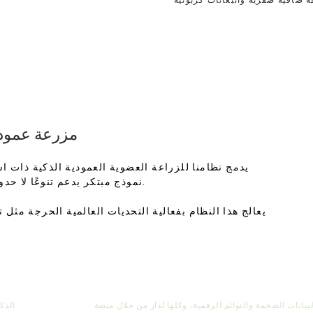
مزرعة عمودي
يدمج نظامنا للزراعة العضوية العمودية الذكية ذات ا
نموذج مبتكر يدعم تنوعًا لا حدود له للأنواع، غير مقيد بالقيود الجغرافية أو الموسمية.
يعالج هذا النظام بفعالية التحديات العالمية الحرجة مثل 
يانات الضخمة والتوائم الرقمية، وكلها تُدار من خلال منصة
الذك