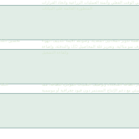
ي الوقت الفعلي وأتمتة العمليات الزراعية واتخاذ القرارات
المتطورة القائمة على البيانات.
أنظمة تدوير المحاليل المغذية، وضوابط دقيقة لتكييف الهواء
تحسين التكنو
والتدفئة، وإضاءة LED مصممة خصيصًا للنباتات. تعمل هذه المكونات معًا لضمان ظروف نمو مثالية، وتعزيز غلة المحاصيل
وكفاءة التشغيل.
در الطاقة المتجددة وتوظيف التقنيات الموفرة للطاقة، مما
التكا