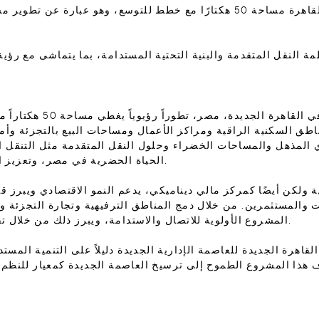
يغطي مركز العاصمة الإدارية الجديدة في القاهرة مساحة 50 هكتارًا مع خطط لل
مناطق السكنية الراقية ومراكز الأعمال ومساحات البيع بالتجزئة وأم
اري المذهل والمساحات الخضراء وحلول النقل المتقدمة مثل التنقل 
الحياة الحضرية في مصر، وتعزيز المشهد الحضري المستدام والمستعد للمستقبل.
كن أيضًا كمركز مالي ديناميكي، يدعم النمو الاقتصادي ويبرز قدر
والمستثمرين. من خلال دمج المناطق الترفيهية وتجارة التجزئة وخ
المشروع الأولوية للاتصال والاستدامة، ويبرز ذلك من خلال تقديم قطار أحادي معلق وخدمة التاكسي الجوي.
2، يعد مشروع مركز القاهرة الجديدة للعاصمة الإدارية الجديدة دليلاً على التنم
يهدف هذا المشروع الطموح إلى ترسيخ العاصمة الجديدة كمعيار للنظم