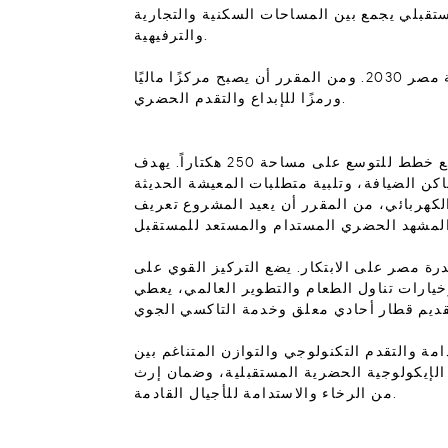
توسع، وهو عبارة عن تطوير مستقبلي يجمع بين المساحات السكنية والتجارية
والترفيهية.
يجمع المشروع بين المساحات الخضراء وأنظمة النقل المتقدمة والبنية التحتية المستدامة، بما يتماشى مع رؤية مصر 2030. ومن المقرر أن يصبح مركزًا ماليًا
ورمزًا للإبداع والتقدم الحضري.
يمثل مشروع مركز العاصمة الإدارية الجديدة في القاهرة الجديدة، مصر، تطوراً رؤيوياً يغطي مساحة 50 هكتاراً مع خطط للتوسع على مساحة 250 هكتاراً. يهدف
اكن الضيافة، وتلبية متطلبات المعيشة الحديثة
الكهربائي، من المقرر أن يعيد المشروع تعريف
ة مصر على الابتكار. يضع التركيز القوي على
يارات تناول الطعام والتطوير العالمي، يعطي
ية المستدامة والتقدم التكنولوجي والتوازن المتناغم بين
 الإيكولوجية الحضرية المستقبلية، وضمان إرث
من الرخاء والاستدامة للأجيال القادمة.