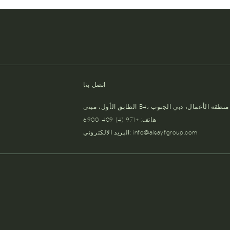
اتصل بنا
الطابق الأول، مبنى B4، منطقة الأعمال، دبي الجنوب
هاتف: +971 (4) 409-6900
info@alsayfgroup.com
البريد الالكتروني: