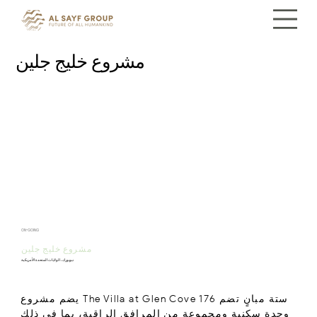
مشروع خليج جلين
ON-GOING
مشروع خليج جلين
نيويورك، الولايات المتحدة الأمريكية
يضم مشروع The Villa at Glen Cove ستة مبانٍ تضم 176
وحدة سكنية ومجموعة من المرافق الراقية، بما في ذلك