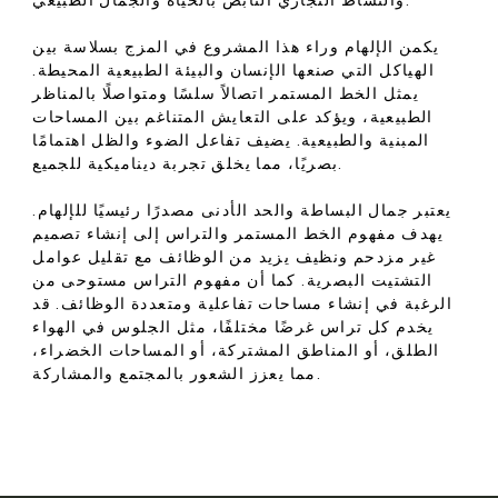
والنشاط التجاري النابض بالحياة والجمال الطبيعي.
يكمن الإلهام وراء هذا المشروع في المزج بسلاسة بين
الهياكل التي صنعها الإنسان والبيئة الطبيعية المحيطة.
يمثل الخط المستمر اتصالاً سلسًا ومتواصلًا بالمناظر
الطبيعية، ويؤكد على التعايش المتناغم بين المساحات
المبنية والطبيعية. يضيف تفاعل الضوء والظل اهتمامًا
بصريًا، مما يخلق تجربة ديناميكية للجميع.
يعتبر جمال البساطة والحد الأدنى مصدرًا رئيسيًا للإلهام.
يهدف مفهوم الخط المستمر والتراس إلى إنشاء تصميم
غير مزدحم ونظيف يزيد من الوظائف مع تقليل عوامل
التشتيت البصرية. كما أن مفهوم التراس مستوحى من
الرغبة في إنشاء مساحات تفاعلية ومتعددة الوظائف. قد
يخدم كل تراس غرضًا مختلفًا، مثل الجلوس في الهواء
الطلق، أو المناطق المشتركة، أو المساحات الخضراء،
مما يعزز الشعور بالمجتمع والمشاركة.