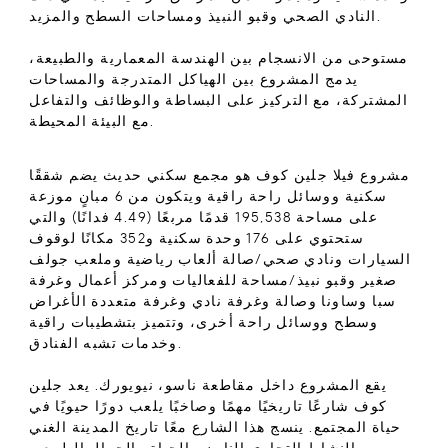
النادي الصحي وقبو النبيذ ومساحات السطح والمزيد.
مستوحى من الانسجام بين الهندسة المعمارية والطبيعة،
يدمج المشروع بين الهياكل المتدرجة والمساحات
المشتركة، مع التركيز على البساطة والوظائف والتفاعل
مع البيئة المحيطة.
مشروع فيلا جلين كوف هو مجمع سكني حديث يضم شققًا
سكنية ووسائل راحة راقية ويتكون من 6 مبانٍ موزعة
على مساحة 195,538 قدمًا مربعًا (4.49 فدانًا) والتي
ستحتوي على 176 وحدة سكنية و352 مكانًا لوقوف
السيارات ونادي صحي/صالة ألعاب رياضية وملعب جولف
صغير وقبو نبيذ/مساحة للفعاليات ومركز أعمال وغرفة
سبا وساونا وصالة وغرفة نادي وغرفة متعددة الأغراض
وسطح ووسائل راحة أخرى، وتتميز بتشطيبات راقية
وخدمات تشبه الفنادق.
يقع المشروع داخل مقاطعة ناسو، نيويورك. يعد جلين
كوف شارعًا تاريخيًا مهمًا وصاخبًا يلعب دورًا حيويًا في
حياة المجتمع. ينسج هذا الشارع معًا تاريخ المدينة الغني