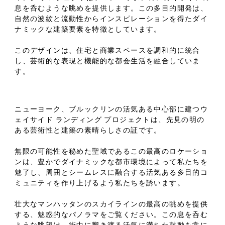
息を呑むような眺めを提供します。この多目的開発は、
自然の波紋と流動性からインスピレーションを得たダイ
ナミックな建築要素を特徴としています。
このデザインは、住宅と商業スペースを調和的に統合
し、芸術的な表現と機能的な都会生活を融合していま
す。
ニューヨーク、ブルックリンの活気ある中心部に建つウ
ェイサイド ランディング プロジェクトは、先見の明の
ある芸術性と建築の素晴らしさの証です。
無限の可能性を秘めた聖域であるこの最高のロケーショ
ンは、豊かでダイナミックな都市環境によって私たちを
魅了し、周囲とシームレスに融合する活気ある多目的コ
ミュニティを作り上げるよう私たちを誘います。
壮大なマンハッタンのスカイラインの最高の眺めを提供
する、魅惑的なパノラマをご覧ください。この息を呑む