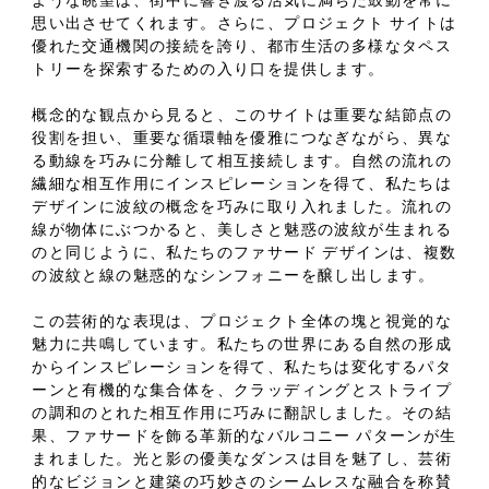
ような眺望は、街中に響き渡る活気に満ちた鼓動を常に
思い出させてくれます。さらに、プロジェクト サイトは
優れた交通機関の接続を誇り、都市生活の多様なタペス
トリーを探索するための入り口を提供します。
概念的な観点から見ると、このサイトは重要な結節点の
役割を担い、重要な循環軸を優雅につなぎながら、異な
る動線を巧みに分離して相互接続します。自然の流れの
繊細な相互作用にインスピレーションを得て、私たちは
デザインに波紋の概念を巧みに取り入れました。流れの
線が物体にぶつかると、美しさと魅惑の波紋が生まれる
のと同じように、私たちのファサード デザインは、複数
の波紋と線の魅惑的なシンフォニーを醸し出します。
この芸術的な表現は、プロジェクト全体の塊と視覚的な
魅力に共鳴しています。私たちの世界にある自然の形成
からインスピレーションを得て、私たちは変化するパタ
ーンと有機的な集合体を、クラッディングとストライプ
の調和のとれた相互作用に巧みに翻訳しました。その結
果、ファサードを飾る革新的なバルコニー パターンが生
まれました。光と影の優美なダンスは目を魅了し、芸術
的なビジョンと建築の巧妙さのシームレスな融合を称賛