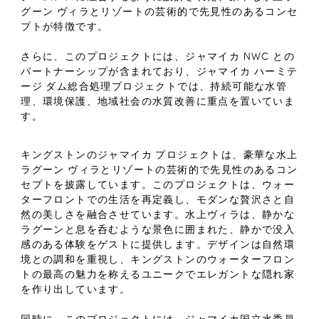
グーン ヴィラとリゾートの芸術的で先見性のあるコンセ
プトが特徴です。
さらに、このプロジェクトには、ジャマイカ NWC との
パートナーシップが含まれており、ジャマイカ ハーミテ
ージ ダム総合処理プロジェクトでは、持続可能な水管
理、環境保護、地域社会の水質改善に重点を置いていま
す。
キングストンのジャマイカ プロジェクトは、豪華な水上
ラグーン ヴィラとリゾートの芸術的で先見性のあるコン
セプトを披露しています。このプロジェクトは、ウォー
ターフロントでの生活を再定義し、モダンな贅沢さと自
然の美しさを融合させています。水上ヴィラは、静かな
ラグーンと息を呑むような景色に囲まれた、静かで没入
感のある体験をゲストに提供します。デザインは自然環
境との調和を重視し、キングストンのウォーターフロン
トの最高の魅力を称えるユニークでエレガントな隠れ家
を作り出しています。